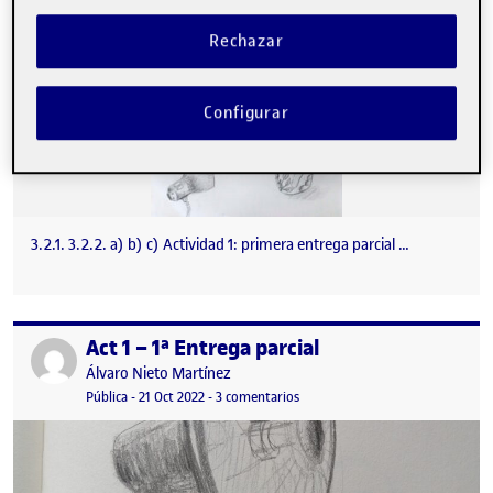
Rechazar
Configurar
3.2.1. 3.2.2. a) b) c) Actividad 1: primera entrega parcial …
Act 1 – 1ª Entrega parcial
Publicado por
Publicado por
Álvaro Nieto Martínez
Visibilidad:
Fecha de publicación
21 octubre, 2022 8:56 pm
en Act 1 – 1ª Entrega parcial
Pública
-
21 Oct 2022
-
3 comentarios