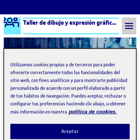
Logo Ágora
Taller de dibujo y expresión gráfica aula 3
Saltar al contenido
Semestre 20221 - Aula 3
Actividad 1: primera entrega parcial
Utilizamos
cookies
propias y de terceros para poder
ofrecerte correctamente todas las funcionalidades del
Actividad 1: primera
sitio web, con fines analíticos y para mostrarte publicidad
entrega parcial
personalizada de acuerdo con un perfil elaborado a partir
de tus hábitos de navegación. Puedes aceptar, rechazar o
configurar tus preferencias haciendo clic abajo, u obtener
Sin título
Publicado por
más información en nuestra
política de cookies.
Publicado por
Maite González Vega
Visibilidad:
Fecha de publicación
en Sin título
Pública
-
21 Oct 2022
-
1 comentario
Aceptar