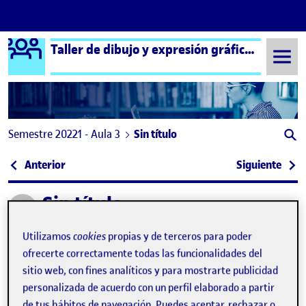
Logo Ágora
Taller de dibujo y expresión gráfica aula 3
Saltar al contenido
Semestre 20221 - Aula 3
Sin título
Navegación de entradas
: Autorretrato surrealista
: Act
Anterior
Siguiente
Sin título
Publicado por
Publicado por
Maite González Vega
Utilizamos
cookies
propias y de terceros para poder
Visibilidad:
Fecha de publicación
en Sin título
Pública
-
6 Oct 2022
-
2 comentarios
ofrecerte correctamente todas las funcionalidades del
sitio web, con fines analíticos y para mostrarte publicidad
personalizada de acuerdo con un perfil elaborado a partir
de tus hábitos de navegación. Puedes aceptar, rechazar o