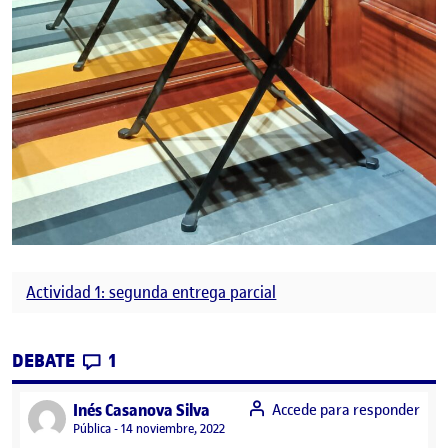
Actividad 1: segunda entrega parcial
CONTRIBUTIONS
EN ALVARO NIETO – 2ª ENTREGA PARCIAL
DEBATE
1
says:
Inés Casanova Silva
Accede para responder
Visibilidad:
Pública
14 noviembre, 2022