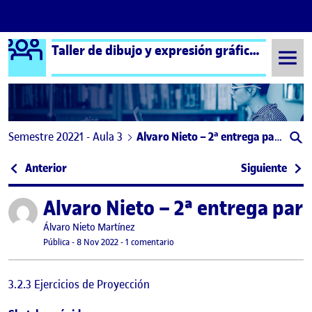
Logo Ágora
Taller de dibujo y expresión gráfica aula 3
Saltar al contenido
Semestre 20221 - Aula 3
Alvaro Nieto – 2ª entrega parcial
Navegación de entradas
: PAC1-Entrega parcial 1
: Ent
Anterior
Siguiente
Alvaro Nieto – 2ª entrega parc
Publicado por
Publicado por
Álvaro Nieto Martínez
Visibilidad:
Fecha de publicación
en Alvaro Nieto – 2ª entrega parcial
Pública
-
8 Nov 2022
-
1 comentario
3.2.3 Ejercicios de Proyección