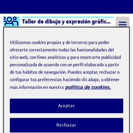
Logo Ágora
Taller de dibujo y expresión gráfica aula 3
Saltar al contenido
Utilizamos
cookies
propias y de terceros para poder
ofrecerte correctamente todas las funcionalidades del
sitio web, con fines analíticos y para mostrarte publicidad
Semestre 20221 - Aula 3
Folio
personalizada de acuerdo con un perfil elaborado a partir
Folio
de tus hábitos de navegación. Puedes aceptar, rechazar o
configurar tus preferencias haciendo clic abajo, u obtener
más información en nuestra
política de cookies.
¡Bienvenidos y bienvenidas!
Publicado por
Publicado por
Folio
Visibilidad:
Fecha de publicación
15 septiembre, 2022 3:41 pm
Pública
-
8 Sep 2021
Aceptar
Rechazar