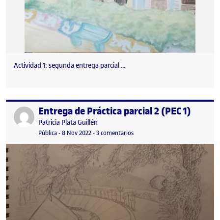
Actividad 1: segunda entrega parcial …
Entrega de Práctica parcial 2 (PEC 1)
Publicado por
Publicado por
Patricia Plata Guillén
Visibilidad:
Fecha de publicación
en Entrega de Práctica parcial 2 (
Pública
-
8 Nov 2022
-
3 comentarios