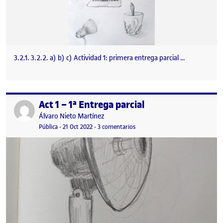
3.2.1. 3.2.2. a) b) c) Actividad 1: primera entrega parcial …
Act 1 – 1ª Entrega parcial
Publicado por
Publicado por
Álvaro Nieto Martínez
Visibilidad:
Fecha de publicación
21 octubre, 2022 8:56 pm
en Act 1 – 1ª Entrega parcial
Pública
-
21 Oct 2022
-
3 comentarios