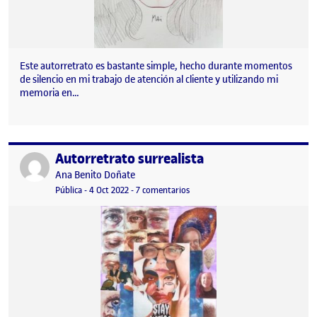
Este autorretrato es bastante simple, hecho durante momentos
de silencio en mi trabajo de atención al cliente y utilizando mi
memoria en…
Autorretrato surrealista
Publicado por
Publicado por
Ana Benito Doñate
Visibilidad:
Fecha de publicación
en Autorretrato surrealista
Pública
-
4 Oct 2022
-
7 comentarios