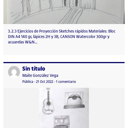
3.2.3 Ejercicios de Proyección Sketches rápidos Materiales: Bloc
DIN A4 140 gr, lápices 2H y 3B, CANSON Watercolor 300gr y
acuarelas W&N…
Sin título
Publicado por
Publicado por
Maite González Vega
Visibilidad:
Fecha de publicación
en Sin título
Pública
-
21 Oct 2022
-
1 comentario