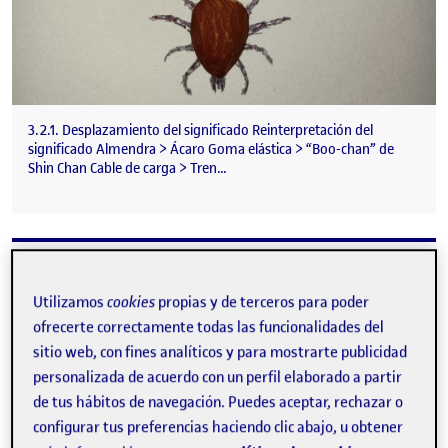
3.2.1. Desplazamiento del significado Reinterpretación del
significado Almendra > Ácaro Goma elástica > “Boo-chan” de
Shin Chan Cable de carga > Tren…
PEC2_OBJETO_PAR_COLLAGE_ALVARO_NIETO
Publicado por
Publicado por
Álvaro Nieto Martínez
Utilizamos
cookies
propias y de terceros para poder
Visibilidad:
Fecha de publicación
26 noviembre, 2022 6:05 pm
en PEC2_OBJETO_PAR_COLLAGE_
Pública
-
26 Nov 2022
-
comentario
ofrecerte correctamente todas las funcionalidades del
sitio web, con fines analíticos y para mostrarte publicidad
personalizada de acuerdo con un perfil elaborado a partir
de tus hábitos de navegación. Puedes aceptar, rechazar o
configurar tus preferencias haciendo clic abajo, u obtener