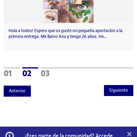
Hola a todos! Espero que os guste mi pequeña aportación a la
primera entrega. Me llamo Ana y tengo 26 años. He…
Página
Página
Página
01
02
03
Siguiente
Anterior
×
Información
¿Eres parte de la comunidad? Accede