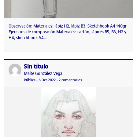
Observación: Materiales: lápiz H2, lápiz B3, Sketchbook A4 140gr
Ejercicios de composición Materiales: cartón, lápices B5, B3, H2 y
H4, sketchbook A4…
Sin título
Publicado por
Publicado por
Maite González Vega
Visibilidad:
Fecha de publicación
en Sin título
Pública
-
6 Oct 2022
-
2 comentarios