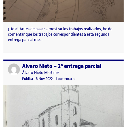
¡Hola! Antes de pasar a mostrar los trabajos realizados, he de
comentar que los trabajos correspondientes a esta segunda
entrega parcial me…
Alvaro Nieto – 2ª entrega parcial
Publicado por
Publicado por
Álvaro Nieto Martínez
Visibilidad:
Fecha de publicación
en Alvaro Nieto – 2ª entrega parci
Pública
-
8 Nov 2022
-
1 comentario