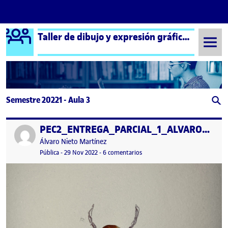
Logo Ágora
Taller de dibujo y expresión gráfica aula 3
Saltar al contenido
Semestre 20221 - Aula 3
PEC2_ENTREGA_PARCIAL_1_ALVARO_NIETO
Publicado por
Publicado por
Álvaro Nieto Martínez
Visibilidad:
Fecha de publicación
29 noviembre, 2022 9:39 pm
en PEC2_ENTREGA_PARCIAL_1
Pública
-
29 Nov 2022
-
6 comentarios