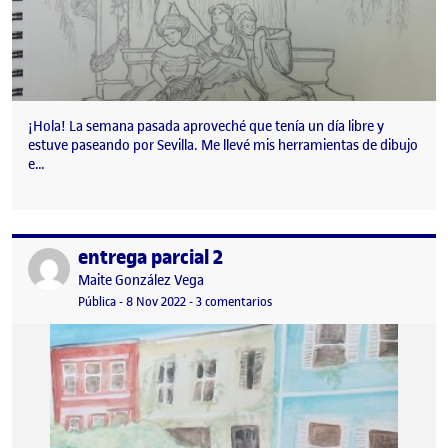
¡Hola! La semana pasada aproveché que tenía un día libre y
estuve paseando por Sevilla. Me llevé mis herramientas de dibujo
e…
entrega parcial 2
Publicado por
Publicado por
Maite González Vega
Visibilidad:
Fecha de publicación
en entrega parcial 2
Pública
-
8 Nov 2022
-
3 comentarios